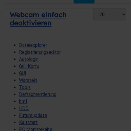
Anzeige #
Webcam einfach
deaktivieren
Dateiexplorer
Registrierungseditor
Autologin
Grill Korfu
GUI
Warstein
Tools
Defragmentierung
bmf
HDD
Futureupdate
Kaltstart
PC Monitorkabel