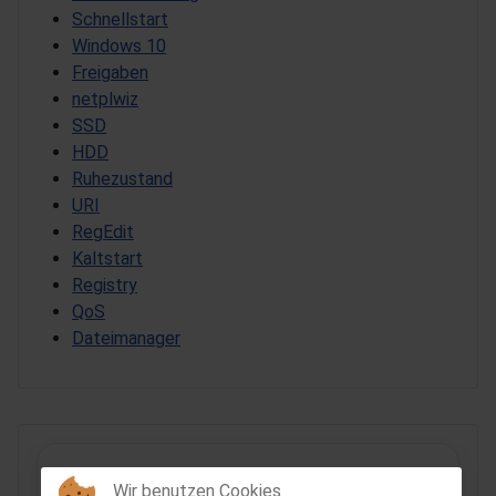
Schnellstart
Windows 10
Freigaben
netplwiz
SSD
HDD
Ruhezustand
URI
RegEdit
Kaltstart
Registry
QoS
Dateimanager
Wir benutzen Cookies