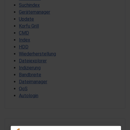
Suchindex
Gerätemanager
Update
Korfu Grill
CMD
Index
HDD
Wiederherstellung
Dateiexplorer
Indizierung
Bandbreite
Dateimanager
QoS
Autologin