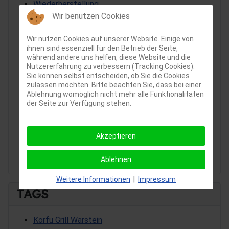
Wiederherstellung
Wir benutzen Cookies
Sichtigvor
Grill Korfu
Wir nutzen Cookies auf unserer Website. Einige von
netplwiz
ihnen sind essenziell für den Betrieb der Seite,
Windows Eingabeaufforderung
während andere uns helfen, diese Website und die
Futureupdate
Nutzererfahrung zu verbessern (Tracking Cookies).
Sie können selbst entscheiden, ob Sie die Cookies
Kaltstart
zulassen möchten. Bitte beachten Sie, dass bei einer
Explorer
Ablehnung womöglich nicht mehr alle Funktionalitäten
Grillstube Korfu in Sichtigvor
der Seite zur Verfügung stehen.
Tools
Freigaben
Akzeptieren
Befehlszeile
Registrierungseditor
Ablehnen
Weitere Informationen
|
Impressum
TAGS
Korfu Grill Warstein